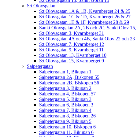
S:t Göransgatan 13, Sankt Göran 15
S:t Olovsgatan
S:t Olovsgatan 1A & 1B, Kvarnberget 24 & 25
S:t Olovsgatan 1C & 1D, Kvarnberget 26 & 27
S:t Olovsgatan 1E & 1F, Kvarnberget 28 & 29
Sankt Olovsgatan 2A, 2B och 2C, Sankt Olov 15,
S:t Olovsgatan 3, Kvarnberget 31
S:t Olovsgatan 4A och 4B, Sankt Olov 22 och 23
S:t Olovsgatan 7, Kvarnberget 12
S:t Olovsgatan 9, Kvarnberget 11
S:t Olovsgatan 13, Kvarnberget 10
S:t Olovsgatan 15, Kvarnberget 9
Salpetergatan
Salpetergatan 1, Bikupan 1
Salpetergatan 2A, Biskopen 55
Salpetergatan 2B, Biskopen 56
Salpetergatan 3, Bikupan 2
Salpetergatan 4, Biskopen 57
Salpetergatan 5, Bikupan 3
Salpetergatan 6, Biskopen 3
Salpetergatan 7, Bikupan 4
Salpetergatan 8, Biskopen 26
Salpetergatan 9, Bikupan 5
Salpetergatan 10, Biskopen 6
Salpetergatan 11, Bikupan 6