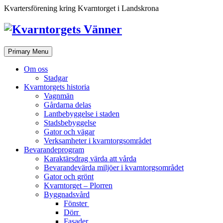
Skip
Kvartersförening kring Kvarntorget i Landskrona
to
content
Primary Menu
Om oss
Stadgar
Kvarntorgets historia
Vagnmän
Gårdarna delas
Lantbebyggelse i staden
Stadsbebyggelse
Gator och vägar
Verksamheter i kvarntorgsområdet
Bevarandeprogram
Karaktärsdrag värda att vårda
Bevarandevärda miljöer i kvarntorgsområdet
Gator och grönt
Kvarntorget – Plorren
Byggnadsvård
Fönster
Dörr
Fasader