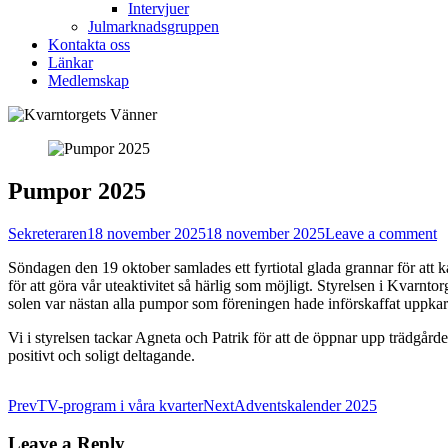
Intervjuer
Julmarknadsgruppen
Kontakta oss
Länkar
Medlemskap
Pumpor 2025
Sekreteraren
18 november 2025
18 november 2025
Leave a comment
Söndagen den 19 oktober samlades ett fyrtiotal glada grannar för att k
för att göra vår uteaktivitet så härlig som möjligt. Styrelsen i Kvar
solen var nästan alla pumpor som föreningen hade införskaffat uppkarva
Vi i styrelsen tackar Agneta och Patrik för att de öppnar upp trädgård
positivt och soligt deltagande.
Post
Prev
TV-program i våra kvarter
Next
Adventskalender 2025
navigation
Leave a Reply