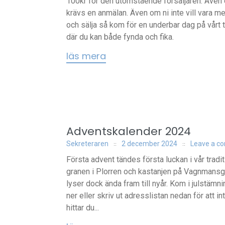
100kr för den utomstående försäljaren. Även
krävs en anmälan. Även om ni inte vill vara m
och sälja så kom för en underbar dag på vårt 
där du kan både fynda och fika.
läs mera
Adventskalender 2024
Sekreteraren
2 december 2024
Leave a c
Första advent tändes första luckan i vår tradi
granen i Plorren och kastanjen på Vagnmansgat
lyser dock ända fram till nyår. Kom i julstäm
ner eller skriv ut adresslistan nedan för att 
hittar du...