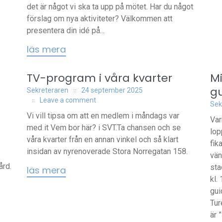
det är något vi ska ta upp på mötet. Har du något
förslag om nya aktiviteter? Välkommen att
presentera din idé på...
läs mera
TV-program i våra kvarter
Mi
g
Sekreteraren
24 september 2025
Leave a comment
Sek
Vi vill tipsa om att en medlem i måndags var
Var
med it Vem bor här? i SVT.Ta chansen och se
lop
våra kvarter från en annan vinkel och så klart
fik
insidan av nyrenoverade Stora Norregatan 158.
vän
ård.
sta
läs mera
kl.
gui
Tur
är 