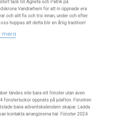
 stort tack till Agneta och Patrik på
dskrona Vandrarhem för att ni öppnade era
rar och allt fix och trix innan, under och efter.
 oss hoppas att detta blir en årlig tradition!
s mera
mber tändes inte bara ett fönster utan även
4 fönsterluckor öppnats på julafton. Fönstren
snitslade bana adventskalendern skapar. Ladda
u kan kontakta arrangörerna här. Fönster 2024