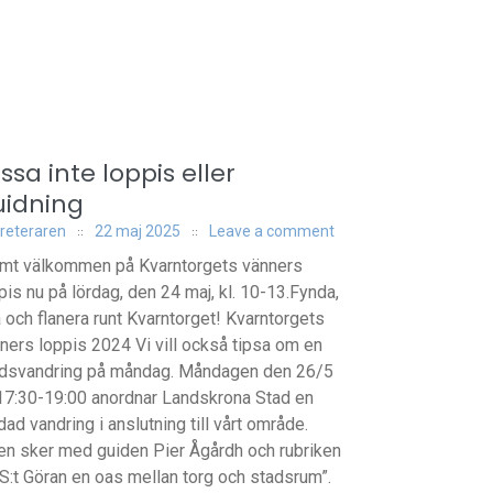
ssa inte loppis eller
uidning
reteraren
22 maj 2025
Leave a comment
mt välkommen på Kvarntorgets vänners
pis nu på lördag, den 24 maj, kl. 10-13.Fynda,
a och flanera runt Kvarntorget! Kvarntorgets
ners loppis 2024 Vi vill också tipsa om en
dsvandring på måndag. Måndagen den 26/5
 17:30-19:00 anordnar Landskrona Stad en
dad vandring i anslutning till vårt område.
en sker med guiden Pier Ågårdh och rubriken
”S:t Göran en oas mellan torg och stadsrum”.