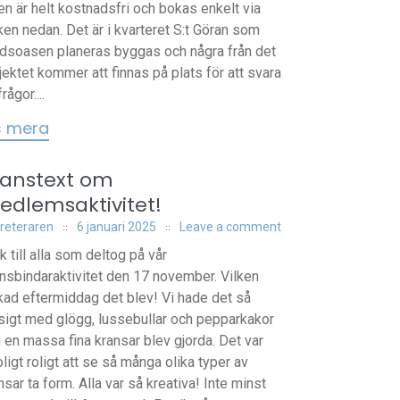
en är helt kostnadsfri och bokas enkelt via
ken nedan. Det är i kvarteret S:t Göran som
dsoasen planeras byggas och några från det
jektet kommer att finnas på plats för att svara
rågor....
s mera
ranstext om
edlemsaktivitet!
reteraren
6 januari 2025
Leave a comment
k till alla som deltog på vår
nsbindaraktivitet den 17 november. Vilken
kad eftermiddag det blev! Vi hade det så
igt med glögg, lussebullar och pepparkakor
 en massa fina kransar blev gjorda. Det var
oligt roligt att se så många olika typer av
nsar ta form. Alla var så kreativa! Inte minst