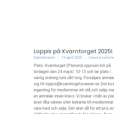
Loppis på Kvarntorget 2025!
Sekreteraren
15 april 2025
Leave a comme
Plats: Kvarntorget (Plorren)Loppisen blir på
lördagen den 24 maj kl. 10-13 och tar plats i
vanlig ordning runt vårt torg. Försäljare anmäl
sig till loppis@kvarntorgetsvanner.se Det kos
ingenting för medlemmar att stå och sälja, m
en anmälan innan krävs. Vi brukar i mån av pla
även låta vänner eller bekanta till medlemmar
vara med och sälja. Det sker då för ett pris av