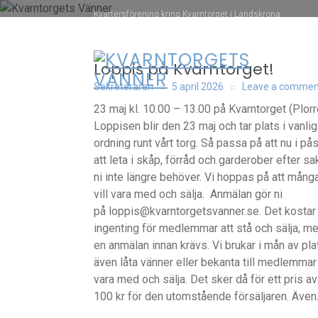
Skip
Kvartersförening kring Kvarntorget i Landskrona
to
content
Loppis på Kvarntorget!
Sekreteraren
5 april 2026
Leave a commen
23 maj kl. 10.00 – 13.00 på Kvarntorget (Plorr
Loppisen blir den 23 maj och tar plats i vanlig
ordning runt vårt torg. Så passa på att nu i på
att leta i skåp, förråd och garderober efter sa
ni inte längre behöver. Vi hoppas på att mång
vill vara med och sälja. Anmälan gör ni
på loppis@kvarntorgetsvanner.se. Det kostar
ingenting för medlemmar att stå och sälja, m
en anmälan innan krävs. Vi brukar i mån av pla
även låta vänner eller bekanta till medlemmar
vara med och sälja. Det sker då för ett pris av
100 kr för den utomstående försäljaren. Även.