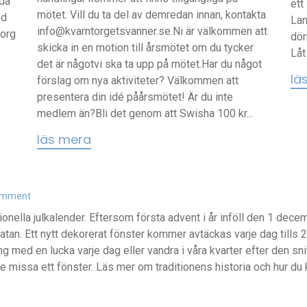
 då
ett
mötet. Vill du ta del av demredan innan, kontakta
ed
Lan
info@kvarntorgetsvanner.se.Ni är välkommen att
torg
dör
skicka in en motion till årsmötet om du tycker
Låt
det är någotvi ska ta upp på mötet.Har du något
lä
förslag om nya aktiviteter? Välkommen att
presentera din idé påårsmötet! Är du inte
medlem än?Bli det genom att Swisha 100 kr...
läs mera
omment
tionella julkalender. Eftersom första advent i år inföll den 1 dece
an. Ett nytt dekorerat fönster kommer avtäckas varje dag tills 2
ning med en lucka varje dag eller vandra i våra kvarter efter den 
inte missa ett fönster. Läs mer om traditionens historia och hur d